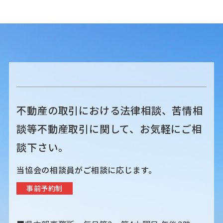
ナ
ビ
ゲ
ー
シ
不動産の取引における法律相談、苦情相
ョ
談等不動産取引に関して、お気軽にご相
ン
談下さい。
当協会の相談員がご相談に応じます。
事前予約制