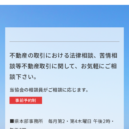
ビ
ゲ
ー
シ
不動産の取引における法律相談、苦情相
ョ
談等不動産取引に関して、お気軽にご相
ン
談下さい。
当協会の相談員がご相談に応じます。
事前予約制
■県本部事務所 毎月第2・第4木曜日 午後2時・