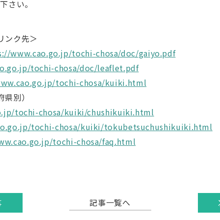
認下さい。
リンク先＞
s://www.cao.go.jp/tochi-chosa/doc/gaiyo.pdf
o.go.jp/tochi-chosa/doc/leaflet.pdf
www.cao.go.jp/tochi-chosa/kuiki.html
府県別）
.jp/tochi-chosa/kuiki/chushikuiki.html
o.go.jp/tochi-chosa/kuiki/tokubetsuchushikuiki.html
ww.cao.go.jp/tochi-chosa/faq.html
記事一覧へ
事